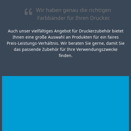
Wir haben genau die richtigen
Farbbänder für Ihren Drucker.
Auch unser vielfältiges Angebot für Druckerzubehör bietet
Ihnen eine große Auswahl an Produkten für ein faires
Preis-Leistungs-Verhältnis. Wir beraten Sie gerne, damit Sie
das passende Zubehör für Ihre Verwendungszwecke
finden.
KONTAKT
Wir stehen Ihnen zur Verfügung, um alle Ihre Fragen rund
um unser Druckerzubehör & Farbbänder für Sie zu
beantworten. Nehmen Sie direkt Kontakt mit uns auf!