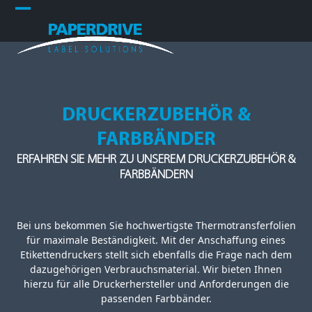
Skip
Open
Close
to
content
mobile
mobile
menu
menu
DRUCKERZUBEHÖR &
FARBBÄNDER
ERFAHREN SIE MEHR ZU UNSEREM DRUCKERZUBEHÖR &
FARBBÄNDERN
Bei uns bekommen Sie hochwertigste Thermotransferfolien
für maximale Beständigkeit. Mit der Anschaffung eines
Etikettendruckers stellt sich ebenfalls die Frage nach dem
dazugehörigen Verbrauchsmaterial. Wir bieten Ihnen
hierzu für alle Druckerhersteller und Anforderungen die
passenden Farbbänder.