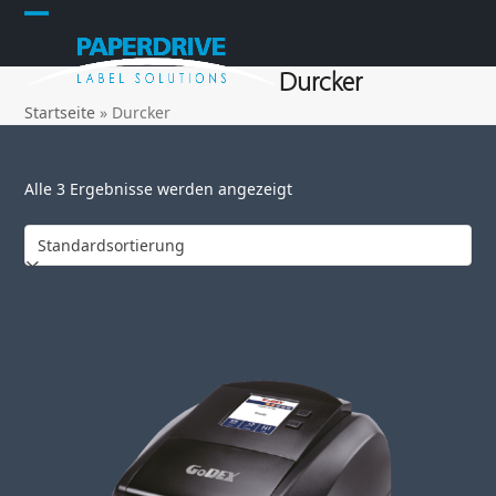
Skip
Open
Close
to
content
mobile
mobile
Durcker
menu
menu
Startseite
»
Durcker
Alle 3 Ergebnisse werden angezeigt